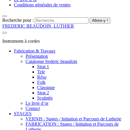
Conditions générales de ventes
Recherche pour :
FREDERIC BEAUDOIN, LUTHIER
Instruments à cordes
Fabrication & Travaux
Présentation
Catalogue frederic beaudoin
Strat 1
Tele
Réso
Folk
Classique
Strat 2
Sculptée
Le livre d’or
Contact
STAGES
VERNIS : Stages / Initiation et Parcours de Lutherie
FABRICATION : Stages / Initiation et Parcours de
Lutherie