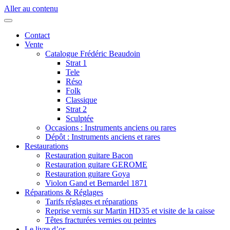
Aller au contenu
Contact
Vente
Catalogue Frédéric Beaudoin
Strat 1
Tele
Réso
Folk
Classique
Strat 2
Sculptée
Occasions : Instruments anciens ou rares
Dépôt : Instruments anciens et rares
Restaurations
Restauration guitare Bacon
Restauration guitare GEROME
Restauration guitare Goya
Violon Gand et Bernardel 1871
Réparations & Réglages
Tarifs réglages et réparations
Reprise vernis sur Martin HD35 et visite de la caisse
Têtes fracturées vernies ou peintes
Le livre d’or